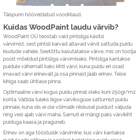
Täispunn hööveldatud voodrilaud.
Kuidas WoodPaint laudu värvib?
WoodPaint OÜ teostab vaid pintsliga käsitsi
värvimist, sest pintsli karvad aitavad värvil sattuda puidu
kiudude vahele. Seetõttu kasutatakse värve, mis on tootja
poolt mõeldud pintsliga värvimiseks. Pintsliga kantakse
puidule vähemalt kaks kihti värvi, kuna puidu eri osad
imavad värvi erinevalt ja osa pinnast jääb erinev. Teise
kihiga saab ühtlase pinna.
Optimaalne värvi kogus puidu pinnal oleks kuni 250gr/m2
kohta. Vältida tuleks liigse värvikoguse sattumist puidu
pinnale, kuna siis ei ole võimalik niiskusel puidust väljuda
ning vesi ajab värvi maha. Samuti ei mängi paks värvikiht
puiduga kaasa ja praguneb.
Erinev on aga tööstuslik värvimine, kus värv kantakse