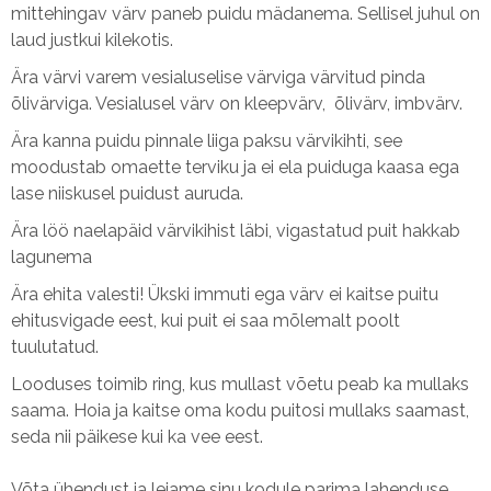
mittehingav värv paneb puidu mädanema. Sellisel juhul on
laud justkui kilekotis.
Ära värvi varem vesialuselise värviga värvitud pinda
õlivärviga. Vesialusel värv on kleepvärv, õlivärv, imbvärv.
Ära kanna puidu pinnale liiga paksu värvikihti, see
moodustab omaette terviku ja ei ela puiduga kaasa ega
lase niiskusel puidust auruda.
Ära löö naelapäid värvikihist läbi, vigastatud puit hakkab
lagunema
Ära ehita valesti! Ükski immuti ega värv ei kaitse puitu
ehitusvigade eest, kui puit ei saa mõlemalt poolt
tuulutatud.
Looduses toimib ring, kus mullast võetu peab ka mullaks
saama. Hoia ja kaitse oma kodu puitosi mullaks saamast,
seda nii päikese kui ka vee eest.
Võta ühendust ja leiame sinu kodule parima lahenduse.