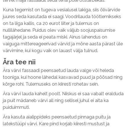
tervel maja fassaadil seda teha pole otstarbekas.
Kuna tegemist on tugeva vesialusel lakiga, siis õlivärvide
juures seda kasutada ei saagi. Voodrilauda töötlemikseks
on ta liiga kallis, ca 20 eurot liiter ja tulemus on
nullilähedane. Puidus olev vaik väljub soojuspaisumise
tagajärjel ja seda ei peata miski. Ainus lahendus on
vaiguga mittereageerivad värvid ja mõne aasta pärast üle
värvimine, kui kogu vaik on lauast välja tulnud.
Ära tee nii
Ära värvi fassaadi peensaetud lauda valge või heleda
tooniga, kui hoone lähedal kasvavad puud ja põõsad ning
kõrge rohi. Tulemuseks on kiiresti rohetav sein.
Ära värvi lauda kahelt poolt. Niiskus ei saa vabalt eralduda
ja puit mädaneb värvi all ning sellisel juhul ei aita ka
puiduimmuti.
Ära kasuta aialippideks peensaetud pinnaga puitu ja
latekstüüpi värvi. Kare pind korjab kiiresti mustust ja