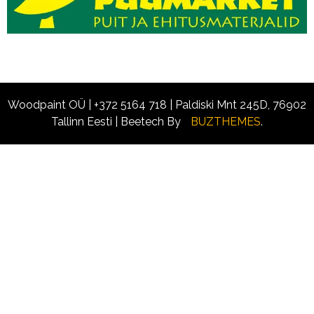
Woodpaint OÜ | +372 5164 718 | Paldiski Mnt 245D, 76902
Tallinn Eesti
|
Beetech By
BUZTHEMES
.