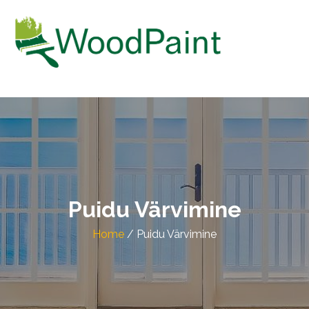
WOODPAINT OÜ
Puitpindade värvimine
Puidu Värvimine
Home
/
Puidu Värvimine