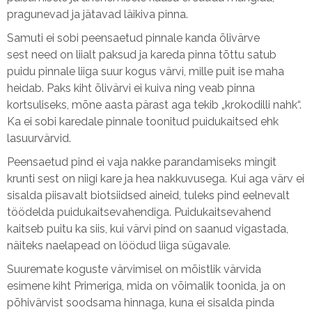
pragunevad ja jätavad läikiva pinna.
Samuti ei sobi peensaetud pinnale kanda õlivärve
sest need on liialt paksud ja kareda pinna tõttu satub
puidu pinnale liiga suur kogus värvi, mille puit ise maha
heidab. Paks kiht õlivärvi ei kuiva ning veab pinna
kortsuliseks, mõne aasta pärast aga tekib „krokodilli nahk“.
Ka ei sobi karedale pinnale toonitud puidukaitsed ehk
lasuurvärvid.
Peensaetud pind ei vaja nakke parandamiseks mingit
krunti sest on niigi kare ja hea nakkuvusega. Kui aga värv ei
sisalda piisavalt biotsiidsed aineid, tuleks pind eelnevalt
töödelda puidukaitsevahendiga. Puidukaitsevahend
kaitseb puitu ka siis, kui värvi pind on saanud vigastada,
näiteks naelapead on löödud liiga sügavale.
Suuremate koguste värvimisel on mõistlik värvida
esimene kiht Primeriga, mida on võimalik toonida, ja on
põhivärvist soodsama hinnaga, kuna ei sisalda pinda