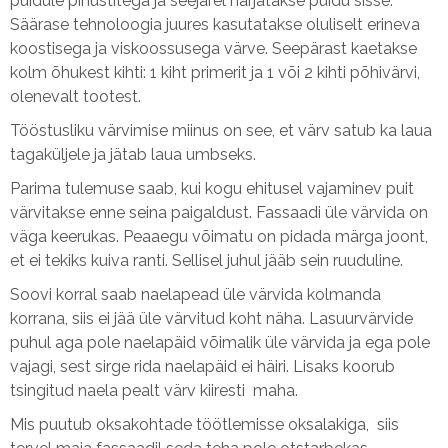
puidule pihustitega ja seejärel harjatakse puidu sisse.
Säärase tehnoloogia juures kasutatakse oluliselt erineva
koostisega ja viskoossusega värve. Seepärast kaetakse
kolm õhukest kihti: 1 kiht primerit ja 1 või 2 kihti põhivärvi,
olenevalt tootest.
Tööstusliku värvimise miinus on see, et värv satub ka laua
tagaküljele ja jätab laua umbseks.
Parima tulemuse saab, kui kogu ehitusel vajaminev puit
värvitakse enne seina paigaldust. Fassaadi üle värvida on
väga keerukas. Peaaegu võimatu on pidada märga joont,
et ei tekiks kuiva ranti. Sellisel juhul jääb sein ruuduline.
Soovi korral saab naelapead üle värvida kolmanda
korrana, siis ei jää üle värvitud koht näha. Lasuurvärvide
puhul aga pole naelapäid võimalik üle värvida ja ega pole
vajagi, sest sirge rida naelapäid ei häiri. Lisaks koorub
tsingitud naela pealt värv kiiresti maha.
Mis puutub oksakohtade töötlemisse oksalakiga, siis