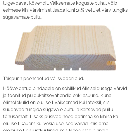
tugevdavat kõvendit. Väiksemate koguste puhul võib
esimese kihi värvimisel lisada kuni 15% vett, et värv tungiks
sügavamale puitu.
Täispunn peensaetud välisvoodrilaud.
Hööveldatud pindadele on sobilikud õlisisaldusega värvid
ja toonitud puidukaitsevahendid ehk lasuurid. Kuna
õlimolekulid on oluliselt väiksemad kui lateksil, siis
suudavad tungida sügavale puitu ja kaitsevad puitu
tõhusamalt. Lisaks püsivad need optimaalse kihina ka
oluliselt kauem kui vesialuselised värvid, mis oma
olemuselt on justkui liimid, mis kleepuvad pinnale.