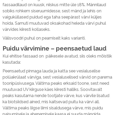
fassaadilaud on kuusk, niiskus mitte üle 18%. Männilaud
sobiks rohkem siseruumidesse, sest mänd ja lehis on
vaiguküllased puidud ega taha seepärast värvi küljes
hoida. Samuti muutuvad oksakohad heleda värvi puhul
värvides kiiresti kollaseks.
Välisvoodri puhul on peamiselt kaks varianti.
Puidu värvimine – peensaetud laud
Kui ehitise fassaad on päikesele avatud, siis oleks mõistlik
kasutada:
Peensaetud pinnaga lauda ja katta see vesialuselise
polüakrülaat värviga, sest vesialuselised värvid on parema
toonipüsivusega. Vältima peaks erksaid toone, sest need
muutuvad UV kiirguse käes kiiresti halliks. Soovitavalt
peaks kasutama nende tootjate värve, kus värvile lisatud
ka biotsiidsed ained, mis kaitsevad puitu ka värvi all.
Vältima peaks liigse liimi sisaldusega värve, mis puidu
paisumisele ja ahenemisele kaasa ei suuda mängida,