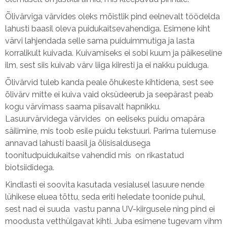
Õlivärviga värvides oleks mõistlik pind eelnevalt töödelda
lahusti baasil oleva puidukaitsevahendiga. Esimene kiht
värvi lahjendada selle sama puiduimmutiga ja lasta
korralikult kuivada. Kuivamiseks ei sobi kuum ja päikeseline
ilm, sest siis kuivab värv liiga kiiresti ja ei nakku puiduga.
Õlivärvid tuleb kanda peale õhukeste kihtidena, sest see
õlivärv mitte ei kuiva vaid oksüdeerub ja seepärast peab
kogu värvimass saama piisavalt hapnikku.
Lasuurvärvidega värvides on eeliseks puidu omapära
säilimine, mis toob esile puidu tekstuuri. Parima tulemuse
annavad lahusti baasil ja õlisisaldusega
toonitudpuidukaitse vahendid mis on rikastatud
biotsiididega.
Kindlasti ei soovita kasutada vesialusel lasuure nende
lühikese eluea tõttu, seda eriti heledate toonide puhul,
sest nad ei suuda vastu panna UV-kiirgusele ning pind ei
moodusta vetthülgavat kihti. Juba esimene tugevam vihm