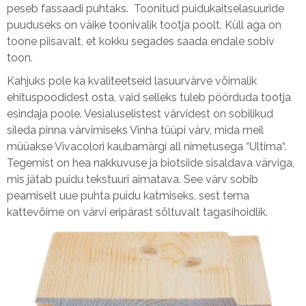
peseb fassaadi puhtaks. Toonitud puidukaitselasuuride
puuduseks on väike toonivalik tootja poolt. Küll aga on
toone piisavalt, et kokku segades saada endale sobiv
toon.
Kahjuks pole ka kvaliteetseid lasuurvärve võimalik
ehituspoodidest osta, vaid selleks tuleb pöörduda tootja
esindaja poole. Vesialuselistest värvidest on sobilikud
sileda pinna värvimiseks Vinha tüüpi värv, mida meil
müüakse Vivacolori kaubamärgi all nimetusega “Ultima“.
Tegemist on hea nakkuvuse ja biotsiide sisaldava värviga,
mis jätab puidu tekstuuri aimatava. See värv sobib
peamiselt uue puhta puidu katmiseks, sest tema
kattevõime on värvi eripärast sõltuvalt tagasihoidlik.