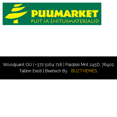
Woodpaint OÜ | +372 5164 718 | Paldiski Mnt 245D, 76902
Tallinn Eesti
|
Beetech By
BUZTHEMES
.