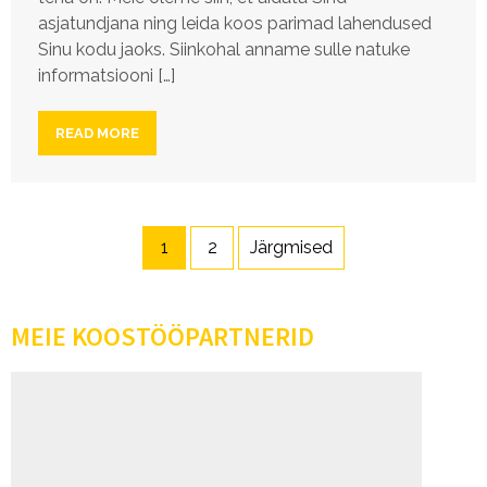
asjatundjana ning leida koos parimad lahendused
Sinu kodu jaoks. Siinkohal anname sulle natuke
informatsiooni […]
READ MORE
Postituste
1
2
Järgmised
leheküljendus
MEIE KOOSTÖÖPARTNERID