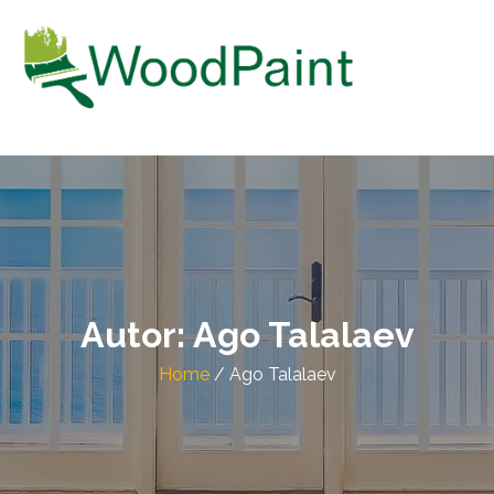
WOODPAINT OÜ
Puitpindade värvimine
Autor:
Ago Talalaev
Home
/
Ago Talalaev