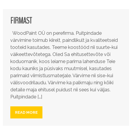
FIRMAST
WoodPaint OÜ on perefirma. Puitpindade
värvimine toimub kiirelt, paindlikult ja kvaliteetseid
tooteid kasutades. Teeme koostööd nii suurte-kui
väikeettevõtetega. Oled Sa ehitusettevõte või
koduomanik, koos leiame parima lahenduse Teie
kodu kauniks ja püsivaks muutmisel, kasutades
parimaid viimistlusmaterjale. Värvime nii sise-kui
välisvoodrilaudu. Värvime ka palkmaju ning kõiki
detaile maja ehitusel puidust nii sees kui väljas.
Puitpindade […]
READ MORE