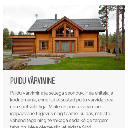
PUIDU VÄRVIMINE
Puidu värvimine ja sellega seonduv. Hea ehitaja ja
koduomanik, enne kui otsustad puitu värvida, pea
nõu spetsialistiga. Meile on puidu värvimine
igapäevane tegevus ning teame, kuidas, milliste
vahenditega ning tehnikaga seda kõige targem
teha on. Meie oleme siin, et aidata Sind