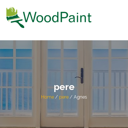
WOODPAINT OÜ
Puitpindade värvimine
pere
Home
/
pere
/
Agnes