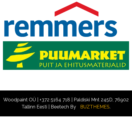
Woodpaint OÜ | +372 5164 718 | Paldiski Mnt 245D, 76902
Tallinn Eesti
|
Beetech By
BUZTHEMES
.